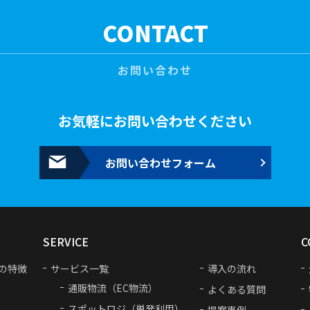
人情報は、開示請求の対象となります。
CONTACT
お問い合わせ
の個人情報を第三者に提供することは致しません。
措置
お気軽にお問い合わせください
ために個人情報保護方針を策定し、当該方針に従った個人情報保護規程
っては以下の4つの項目に基づいて個人情報の漏えい、滅失またはき損
お問い合わせフォーム
関する責任者を設置
 など
護教育の実施 など
SERVICE
C
の特徴
サービス一覧
導入の流れ
者以外の入室制限 及び 入退室管理の実施 など
通販物流（EC物流）
よくある質問
スポットロジ（単発利用）
提案事例