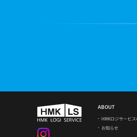
※資料ダウンロード申請でご提供頂く個
３. 個人情報の提供
弊社は、法令に基づく場合を除き、貴殿
４. 個人情報の安全管理のために講じた
弊社は、個人情報の適切な取扱いを行う
また、実際に個人情報を取り扱うにあた
（１）組織的安全管理措置
組織ごとに個人情報の取り扱いに
定期的な監査 及び 自主点検の実施
（２）人的安全管理措置
全従業員を対象とした個人情報保
ABOUT
（３）物理的安全管理措置
HMKロジサービス
個人情報を取り扱う執務室への権限
お知らせ
（４）技術的安全管理措置