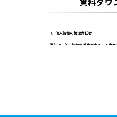
資料ダウ
１. 個人情報の管理責任者
弊社は、個人情報保護管理者として管理
■弊社の個人情報に関する責任者
管理本部長 横田 靖史
連絡先
〒540-0008
大阪市中央区大手前1丁目7番3
Mail：
info@hmklogi.com
２. 個人情報の利用目的
弊社は、ご提供いただいた個人情報を資
また、本人の同意なく他の目的で使用す