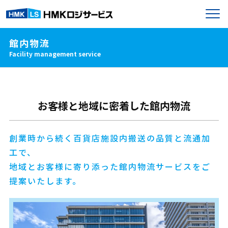
館内物流
Facility management service
お客様と地域に密着した館内物流
創業時から続く百貨店施設内搬送の品質と流通加
工で、
地域とお客様に寄り添った館内物流サービスをご
提案いたします。