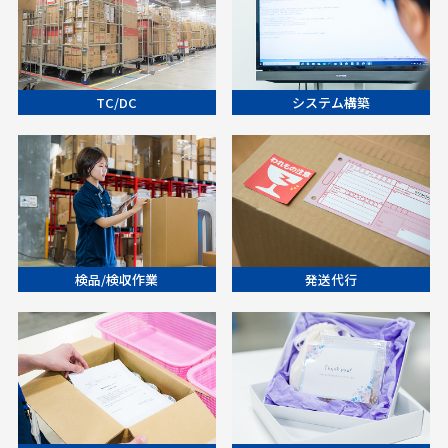
TC/DC
システム構築
検品/検収作業
発送代行