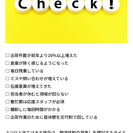
□ 出荷件数が前年より20％以上増えた
□ 倉庫が狭く感じるようになった
□ 毎日残業している
□ ミスや問い合わせが増えている
□ 在庫差異が増えてきた
□ 担当者が休むと現場が回らない
□ 繁忙期は応援スタッフが必須
□ 棚卸しに毎回時間がかかる
□ 出荷作業のために昼休憩を交代制で回している
３つ以上当てはまる場合は、物流体制の見直しを検討するタイミ