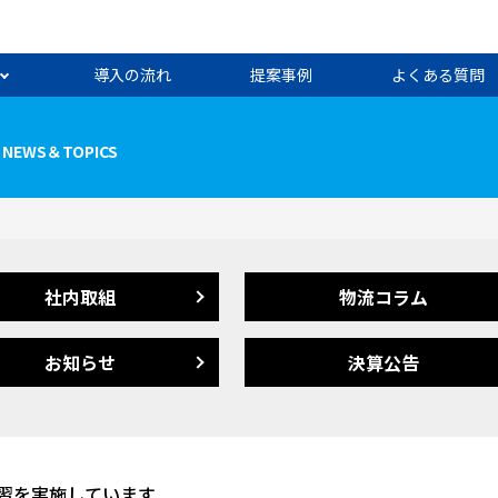
導入の流れ
提案事例
よくある質問
NEWS＆TOPICS
社内取組
物流コラム
お知らせ
決算公告
習を実施しています