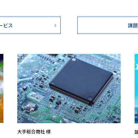
ービス
課題
大手総合商社 様