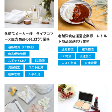
化粧品メーカー様 ライブコマ
老舗洋食店運営企業様 レトル
ース販売商品の発送代行業務
ト商品発送代行業務
通販物流（EC物流）
通販物流
館内物流
商品保管管理
EC物流
流通加工
スポットロジ
EC物流
コスト削減
在庫管理
流通加工
コスト削減
在庫管理
人手不足