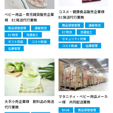
コスメ・健康食品販売企業様
ベビー用品・育児雑貨販売企業
EC発送代行業務
様 EC発送代行業務
商品保管管理
通販物流
商品保管管理
通販物流
EC物流
流通加工
EC物流
流通加工
セキュリティ対策
ギフト包装
コスト削減
コスト削減
在庫管理
在庫管理
マタニティ・ベビー用品メーカ
大手小売企業様 飲料品の発送
ー様 共同配送業務
代行業務
BtoB
商品保管管理