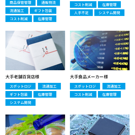
商品保管管理
通販物流
コスト削減
在庫管理
流通加工
ギフト包装
人手不足
システム開発
コスト削減
在庫管理
大手老舗百貨店様
大手食品メーカー様
スポットロジ
流通加工
スポットロジ
流通加工
ギフト包装
在庫管理
コスト削減
在庫管理
システム開発