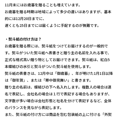
11月末にはお歳暮を贈ることも増えています。
お歳暮を贈る時期は地域によって多少の違いはありますが、基本
的には12月20日までに、
遅くとも25日までには届くように手配するのが無難です。
・熨斗紙の付け方は？
お歳暮を贈る際には、熨斗紙をつけてお届けするのが一般的で
す。熨斗がついた熨斗紙へ表書きと贈り主の名前を入れる事で、
正式な格式高い贈り物としてお届けできます。熨斗紙は、紅白5
本蝶結びの水引と熨斗がついた熨斗紙を使用します。
熨斗紙の表書きは、12月中は「御歳暮」、年が明けた1月1日以降
は「御年賀」、または「寒中御見舞い」と書きます。
贈り主の名前は、蝶結びの下へ名入れします。複数人の場合は連
名で表記し、会社名の場合は１行で表記する場合もありますが、
文字数が多い場合は会社形態と社名を分けて表記するなど、全体
のバランスを見ながら表記します。
また、熨斗紙の付け方には商品を包む包装紙の上に付ける「外熨