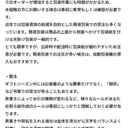
でのオーダーが増加すると包装作業にも時間がかかるため、
未経験の方にお願いする場合は事前に教育もしくは練習が必要で
す。
近年では包装資源の削減を目的とした簡易包装での受注も多くな
っています。簡易包装は商品の上面から側面へかけて包装紙を付
ける天掛け包装が一般的です。
とても簡単ですが、出荷時や配送時に包装紙が破れやすいため注
意が必要です。簡易包装での注文が多い場合は、自動包装機の導
入もおすすめです。
・熨斗
ギフトシーズン中にはお歳暮のような慶事だけでなく、「御供」
など弔事での受注が来ることもあります。
表書きによって水引の種類が変わるなど、様々なルールがあるた
め熨斗紙作成のルールは事前にしっかりと理解しておく必要があ
ります。
表書きや宛名を入れる場合は全体を見ながら文字をバランスよく