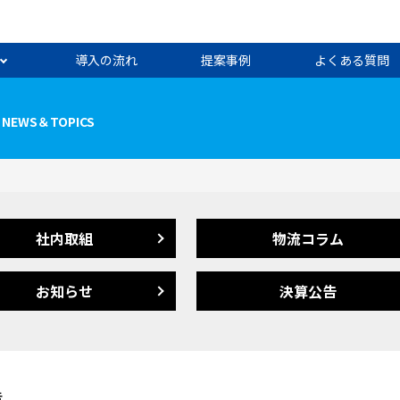
導入の流れ
提案事例
よくある質問
NEWS＆TOPICS
社内取組
物流コラム
お知らせ
決算公告
告